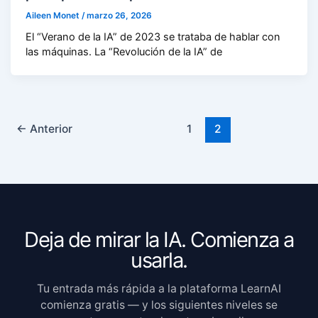
Aileen Monet
/
marzo 26, 2026
El “Verano de la IA” de 2023 se trataba de hablar con
las máquinas. La “Revolución de la IA” de
←
Anterior
1
2
Deja de mirar la IA. Comienza a
usarla.
Tu entrada más rápida a la plataforma LearnAI
comienza gratis — y los siguientes niveles se