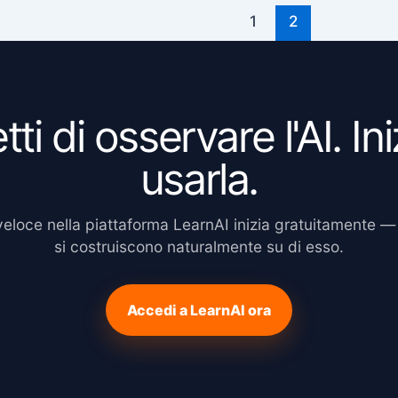
1
2
ti di osservare l'AI. Ini
usarla.
veloce nella piattaforma LearnAI inizia gratuitamente — e
si costruiscono naturalmente su di esso.
Accedi a LearnAI ora