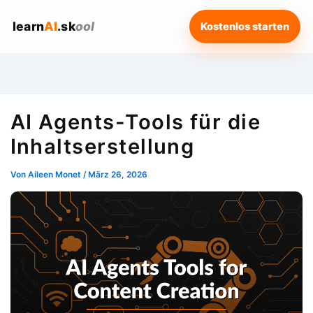
learn
AI
.sk
ool
Kostenlos starten
AI Agents-Tools für die
Inhaltserstellung
Von
Aileen Monet
/
März 26, 2026