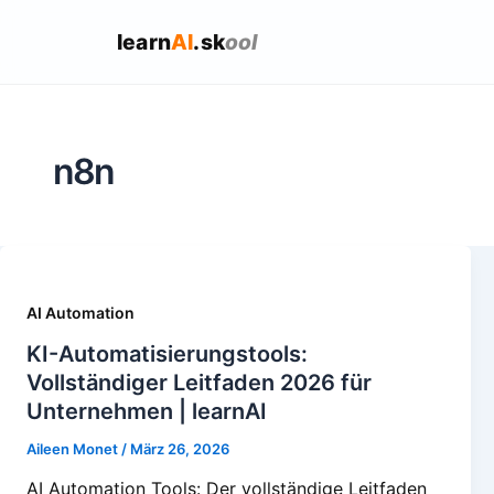
learn
AI
.sk
ool
n8n
AI Automation
KI-Automatisierungstools:
Vollständiger Leitfaden 2026 für
Unternehmen | learnAI
Aileen Monet
/
März 26, 2026
AI Automation Tools: Der vollständige Leitfaden